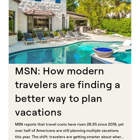
MSN: How modern
travelers are finding a
better way to plan
vacations​​​​‌ ‍ ​‍​‍‌‍ ‌ ​‍‌‍‍‌‌‍‌ ‌‍‍‌‌‍ ‍​‍​‍​ ‍‍​‍​‍‌ ​ ‌‍​‌‌‍ ‍‌‍‍‌‌ ‌​‌ ‍‌​‍ ‍‌‍‍‌‌‍ ​‍​‍​‍ ​​‍​‍‌‍‍​‌ ​‍‌‍‌‌‌‍‌‍​‍​‍​ ‍‍​‍​‍​‍ ‌ ​ ‌ ‌​‌ ‌‌‌‍‌​‌‍‍‌‌‍ ​‍ ‌‍‍‌‌‍ ‍‌ ‌​‌‍‌‌‌‍ ‍‌ ‌​​‍ ‌‍‌‌‌‍‌​‌‍‍‌‌ ‌​​‍ ‌‍ ‌‌‍ ‌‍‌​‌‍‌‌​ ‌‌ ​​‌ ​‍‌‍‌‌‌ ​ ‌‍‌‌‌‍ ‍‌ ‌​‌‍​‌‌ ‌​‌‍‍‌‌‍ ‌‍ ‍​ ‍ ‌‍‍‌‌‍‌​​ ‌​ ​‌​ ​ ​ ‌ ‌‍‌‍​ ‌​​ ‌ ​ ​‍​ ‌ ​‍ ‌​ ​ ​ ‌​‌‍​‍​ ​ ​‍ ‌​ ‌​‌‍‌‍​ ​‍‌‍​‍​‍ ‌​ ‍​‌‍​‌‌‍‌​‌‍​‍​‍ ‌‌‍‌‌​ ‍​‌‍​ ​ ​‌​ ‌‍​ ​‌​ ​​​ ‍​​ ‍​‌‍‌‍​ ​‌‌‍‌​​ ‍ ‌ ‌​‌ ‍‌‌ ​​‌‍‌‌​ ‌‌ ​​‌‍ ‌ ​ ‌ ‌​​ ‍ ‌ ​​‌‍​‌‌ ‌​‌‍‍​​ ‌‌ ‌​‌‍‍‌‌ ‌​‌‍ ​‌‍‌‌​ ‌‍​‍‌‍​‌‌ ​ ‌‍‌‌‌‌‌‌‌ ​‍‌‍ ​​ ‌​‍‌‌​ ​‍‌​‌‍‌ ​ ‌ ‌​‌ ‌‌‌‍‌​‌‍‍‌‌‍ ​‍‌‍‌‍‍‌‌‍‌​​ ‌​ ​‌​ ​ ​ ‌ ‌‍‌‍​ ‌​​ ‌ ​ ​‍​ ‌ ​‍ ‌​ ​ ​ ‌​‌‍​‍​ ​ ​‍ ‌​ ‌​‌‍‌‍​ ​‍‌‍​‍​‍ ‌​ ‍​‌‍​‌‌‍‌​‌‍​‍​‍ ‌‌‍‌‌​ ‍​‌‍​ ​ ​‌​ ‌‍​ ​‌​ ​​​ ‍​​ ‍​‌‍‌‍​ ​‌‌‍‌​​‍‌‍‌ ‌​‌ ‍‌‌ ​​‌‍‌‌​ ‌‌ ​​‌‍ ‌ ​ ‌ ‌​​‍‌‍‌ ​​‌‍​‌‌ ‌​‌‍‍​​ ‌‌ ‌​‌‍‍‌‌ ‌​‌‍ ​‌‍‌‌​‍‌‍‌ ​​‌‍‌‌‌ ​‍‌ ​ ‌ ​​‌‍‌‌‌‍​ ‌ ‌​‌‍‍‌‌ ‌‍‌‍‌‌​ ‌‌ ​​‌ ‌‌‌‍​‍‌‍ ​‌‍‍‌‌ ​ ‌‍‍​‌‍‌‌‌‍‌​​‍​‍‌ ‌
MSN reports that travel costs have risen 26.3% since 2019, yet
over half of Americans are still planning multiple vacations
this year. The shift: travelers are getting smarter about where