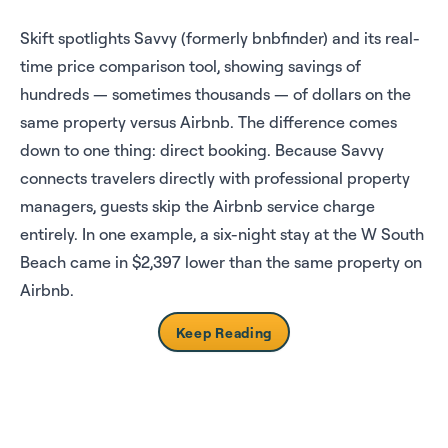
Skift spotlights Savvy (formerly bnbfinder) and its real-
time price comparison tool, showing savings of
hundreds — sometimes thousands — of dollars on the
same property versus Airbnb. The difference comes
down to one thing: direct booking. Because Savvy
connects travelers directly with professional property
managers, guests skip the Airbnb service charge
entirely. In one example, a six-night stay at the W South
Beach came in $2,397 lower than the same property on
Airbnb.​​​​‌ ‍ ​‍​‍‌‍ ‌ ​‍‌‍‍‌‌‍‌ ‌‍‍‌‌‍ ‍​‍​‍​ ‍‍​‍​‍‌ ​ ‌‍​‌‌‍ ‍‌‍‍‌‌ ‌​‌ ‍‌​‍ ‍‌‍‍‌‌‍ ​‍​‍​‍ ​​‍​‍‌‍‍​‌ ​‍‌‍‌‌‌‍‌‍​‍​‍​ ‍‍​‍​‍​‍ ‌ ​ ‌ ‌​‌ ‌‌‌‍‌​‌‍‍‌‌‍ ​‍ ‌‍‍‌‌‍ ‍‌ ‌​‌‍‌‌‌‍ ‍‌ ‌​​‍ ‌‍‌‌‌‍‌​‌‍‍‌‌ ‌​​‍ ‌‍ ‌‌‍ ‌‍‌​‌‍‌‌​ ‌‌ ​​‌ ​‍‌‍‌‌‌ ​ ‌‍‌‌‌‍ ‍‌ ‌​‌‍​‌‌ ‌​‌‍‍‌‌‍ ‌‍ ‍​ ‍ ‌‍‍‌‌‍‌​​ ‌​ ​‌‌‍‌‍‌‍​ ​ ​‍​ ‌​​ ​‍​ ‍‌​ ​​​‍ ‌‌‍‌‍‌‍​‍​ ‌ ‌‍‌‍​‍ ‌​ ‌​‌‍‌​‌‍‌‌​ ​​​‍ ‌‌‍​‌​ ​‌‌‍‌​‌‍​‌​‍ ‌‌‍​ ‌‍​‌​ ‌‌‌‍‌​‌‍‌‌​ ‌ ​ ‌​‌‍‌‌​ ‌‍​ ‌‍‌‍‌​‌‍‌‌​ ‍ ‌ ‌​‌ ‍‌‌ ​​‌‍‌‌​ ‌‌ ​​‌‍ ‌ ​ ‌ ‌​​ ‍ ‌ ​​‌‍​‌‌ ‌​‌‍‍​​ ‌‌‍​ ‌‍ ‌‍ ‍‌ ‌​‌‍‌‌‌‍ ‍‌ ‌​​‍‌‌​ ‌‌‌​​‍‌‌ ‌‍‍ ‌‍‌‌‌ ‍‌​‍‌‌​ ​ ‌​‌​​‍‌‌​ ​ ‌​‌​​‍‌‌​ ​‍​ ​‍‌‍‌​‌‍​ ​ ‍‌​ ‌​‌‍​ ​ ‌‌‌‍​ ‌‍‌‌​ ​‌​ ‌‍​ ‌​​ ​‍​‍‌‌​ ​‍​ ​‍​‍‌‌​ ‌‌‌​‌​​‍ ‍‌‍​ ‌‍‍​‌‍‍‌‌‍ ​‌‍‌​‌ ​‍‌‍‌‌‌‍ ‍​‍‌‌​ ‌‌‌​​‍‌‌ ‌‍‍ ‌‍‌‌‌ ‍‌​‍‌‌​ ​ ‌​‌​​‍‌‌​ ​ ‌​‌​​‍‌‌​ ​‍​ ​‍​ ‍​​ ‍‌​ ‌​‌‍​ ​ ‍‌​ ‌​‌‍​‌​ ‍​​ ​‌‌‍‌​​ ​‍‌‍​‌​‍‌‌​ ​‍​ ​‍​‍‌‌​ ‌‌‌​‌​​‍ ‍‌ ‌​‌‍‌‌‌ ‍​‌ ‌​​ ‌‍​‍‌‍​‌‌ ​ ‌‍‌‌‌‌‌‌‌ ​‍‌‍ ​​ ‌​‍‌‌​ ​‍‌​‌‍‌ ​ ‌ ‌​‌ ‌‌‌‍‌​‌‍‍‌‌‍ ​‍‌‍‌‍‍‌‌‍‌​​ ‌​ ​‌‌‍‌‍‌‍​ ​ ​‍​ ‌​​ ​‍​ ‍‌​ ​​​‍ ‌‌‍‌‍‌‍​‍​ ‌ ‌‍‌‍​‍ ‌​ ‌​‌‍‌​‌‍‌‌​ ​​​‍ ‌‌‍​‌​ ​‌‌‍‌​‌‍​‌​‍ ‌‌‍​ ‌‍​‌​ ‌‌‌‍‌​‌‍‌‌​ ‌ ​ ‌​‌‍‌‌​ ‌‍​ ‌‍‌‍‌​‌‍‌‌​‍‌‍‌ ‌​‌ ‍‌‌ ​​‌‍‌‌​ ‌‌ ​​‌‍ ‌ ​ ‌ ‌​​‍‌‍‌ ​​‌‍​‌‌ ‌​‌‍‍​​ ‌‌‍​ ‌‍ ‌‍ ‍‌ ‌​‌‍‌‌‌‍ ‍‌ ‌​​‍‌‌​ ‌‌‌​​‍‌‌ ‌‍‍ ‌‍‌‌‌ ‍‌​‍‌‌​ ​ ‌​‌​​‍‌‌​ ​ ‌​‌​​‍‌‌​ ​‍​ ​‍‌‍‌​‌‍​ ​ ‍‌​ ‌​‌‍​ ​ ‌‌‌‍​ ‌‍‌‌​ ​‌​ ‌‍​ ‌​​ ​‍​‍‌‌​ ​‍​ ​‍​‍‌‌​ ‌‌‌​‌​​‍ ‍‌‍​ ‌‍‍​‌‍‍‌‌‍ ​‌‍‌​‌ ​‍‌‍‌‌‌‍ ‍​‍‌‌​ ‌‌‌​​‍‌‌ ‌‍‍ ‌‍‌‌‌ ‍‌​‍‌‌​ ​ ‌​‌​​‍‌‌​ ​ ‌​‌​​‍‌‌​ ​‍​ ​‍​ ‍​​ ‍‌​ ‌​‌‍​ ​ ‍‌​ ‌​‌‍​‌​ ‍​​ ​‌‌‍‌​​ ​‍‌‍​‌​‍‌‌​ ​‍​ ​‍​‍‌‌​ ‌‌‌​‌​​‍ ‍‌ ‌​‌‍‌‌‌ ‍​‌ ‌​​‍‌‍‌ ​​‌‍‌‌‌ ​‍‌ ​ ‌ ​​‌‍‌‌‌‍​ ‌ ‌​‌‍‍‌‌ ‌‍‌‍‌‌​ ‌‌ ​​‌ ‌‌‌‍​‍‌‍ ​‌‍‍‌‌ ​ ‌‍‍​‌‍‌‌‌‍‌​​‍​‍‌ ‌
Keep Reading​​​​‌ ‍ ​‍​‍‌‍ ‌ ​‍‌‍‍‌‌‍‌ ‌‍‍‌‌‍ ‍​‍​‍​ ‍‍​‍​‍‌ ​ ‌‍​‌‌‍ ‍‌‍‍‌‌ ‌​‌ ‍‌​‍ ‍‌‍‍‌‌‍ ​‍​‍​‍ ​​‍​‍‌‍‍​‌ ​‍‌‍‌‌‌‍‌‍​‍​‍​ ‍‍​‍​‍​‍ ‌ ​ ‌ ‌​‌ ‌‌‌‍‌​‌‍‍‌‌‍ ​‍ ‌‍‍‌‌‍ ‍‌ ‌​‌‍‌‌‌‍ ‍‌ ‌​​‍ ‌‍‌‌‌‍‌​‌‍‍‌‌ ‌​​‍ ‌‍ ‌‌‍ ‌‍‌​‌‍‌‌​ ‌‌ ​​‌ ​‍‌‍‌‌‌ ​ ‌‍‌‌‌‍ ‍‌ ‌​‌‍​‌‌ ‌​‌‍‍‌‌‍ ‌‍ ‍​ ‍ ‌‍‍‌‌‍‌​​ ‌​ ​‌‌‍‌‍‌‍​ ​ ​‍​ ‌​​ ​‍​ ‍‌​ ​​​‍ ‌‌‍‌‍‌‍​‍​ ‌ ‌‍‌‍​‍ ‌​ ‌​‌‍‌​‌‍‌‌​ ​​​‍ ‌‌‍​‌​ ​‌‌‍‌​‌‍​‌​‍ ‌‌‍​ ‌‍​‌​ ‌‌‌‍‌​‌‍‌‌​ ‌ ​ ‌​‌‍‌‌​ ‌‍​ ‌‍‌‍‌​‌‍‌‌​ ‍ ‌ ‌​‌ ‍‌‌ ​​‌‍‌‌​ ‌‌ ​​‌‍ ‌ ​ ‌ ‌​​ ‍ ‌ ​​‌‍​‌‌ ‌​‌‍‍​​ ‌‌‍​ ‌‍ ‌‍ ‍‌ ‌​‌‍‌‌‌‍ ‍‌ ‌​​‍‌‌​ ‌‌‌​​‍‌‌ ‌‍‍ ‌‍‌‌‌ ‍‌​‍‌‌​ ​ ‌​‌​​‍‌‌​ ​ ‌​‌​​‍‌‌​ ​‍​ ​‍​ ‍​​ ‌‌‌‍‌‍‌‍‌‍‌‍​‍​ ​‌​ ‌‌​ ‌ ‌‍‌‍‌‍‌‍‌‍‌​​ ‌‌​‍‌‌​ ​‍​ ​‍​‍‌‌​ ‌‌‌​‌​​‍ ‍‌‍​ ‌‍‍​‌‍‍‌‌‍ ​‌‍‌​‌ ​‍‌‍‌‌‌‍ ‍​‍‌‌​ ‌‌‌​​‍‌‌ ‌‍‍ ‌‍‌‌‌ ‍‌​‍‌‌​ ​ ‌​‌​​‍‌‌​ ​ ‌​‌​​‍‌‌​ ​‍​ ​‍​ ‌​‌‍‌‍​ ​ ​ ‍​​ ‍‌​ ​‌‌‍​ ​ ​​‌‍​‌‌‍​ ​ ​​​ ‍‌​‍‌‌​ ​‍​ ​‍​‍‌‌​ ‌‌‌​‌​​‍ ‍‌ ‌​‌‍‌‌‌ ‍​‌ ‌​​ ‌‍​‍‌‍​‌‌ ​ ‌‍‌‌‌‌‌‌‌ ​‍‌‍ ​​ ‌​‍‌‌​ ​‍‌​‌‍‌ ​ ‌ ‌​‌ ‌‌‌‍‌​‌‍‍‌‌‍ ​‍‌‍‌‍‍‌‌‍‌​​ ‌​ ​‌‌‍‌‍‌‍​ ​ ​‍​ ‌​​ ​‍​ ‍‌​ ​​​‍ ‌‌‍‌‍‌‍​‍​ ‌ ‌‍‌‍​‍ ‌​ ‌​‌‍‌​‌‍‌‌​ ​​​‍ ‌‌‍​‌​ ​‌‌‍‌​‌‍​‌​‍ ‌‌‍​ ‌‍​‌​ ‌‌‌‍‌​‌‍‌‌​ ‌ ​ ‌​‌‍‌‌​ ‌‍​ ‌‍‌‍‌​‌‍‌‌​‍‌‍‌ ‌​‌ ‍‌‌ ​​‌‍‌‌​ ‌‌ ​​‌‍ ‌ ​ ‌ ‌​​‍‌‍‌ ​​‌‍​‌‌ ‌​‌‍‍​​ ‌‌‍​ ‌‍ ‌‍ ‍‌ ‌​‌‍‌‌‌‍ ‍‌ ‌​​‍‌‌​ ‌‌‌​​‍‌‌ ‌‍‍ ‌‍‌‌‌ ‍‌​‍‌‌​ ​ ‌​‌​​‍‌‌​ ​ ‌​‌​​‍‌‌​ ​‍​ ​‍​ ‍​​ ‌‌‌‍‌‍‌‍‌‍‌‍​‍​ ​‌​ ‌‌​ ‌ ‌‍‌‍‌‍‌‍‌‍‌​​ ‌‌​‍‌‌​ ​‍​ ​‍​‍‌‌​ ‌‌‌​‌​​‍ ‍‌‍​ ‌‍‍​‌‍‍‌‌‍ ​‌‍‌​‌ ​‍‌‍‌‌‌‍ ‍​‍‌‌​ ‌‌‌​​‍‌‌ ‌‍‍ ‌‍‌‌‌ ‍‌​‍‌‌​ ​ ‌​‌​​‍‌‌​ ​ ‌​‌​​‍‌‌​ ​‍​ ​‍​ ‌​‌‍‌‍​ ​ ​ ‍​​ ‍‌​ ​‌‌‍​ ​ ​​‌‍​‌‌‍​ ​ ​​​ ‍‌​‍‌‌​ ​‍​ ​‍​‍‌‌​ ‌‌‌​‌​​‍ ‍‌ ‌​‌‍‌‌‌ ‍​‌ ‌​​‍‌‍‌ ​​‌‍‌‌‌ ​‍‌ ​ ‌ ​​‌‍‌‌‌‍​ ‌ ‌​‌‍‍‌‌ ‌‍‌‍‌‌​ ‌‌ ​​‌ ‌‌‌‍​‍‌‍ ​‌‍‍‌‌ ​ ‌‍‍​‌‍‌‌‌‍‌​​‍​‍‌ ‌