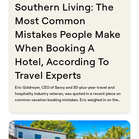
Southern Living: The
Most Common
Mistakes People Make
When Booking A
Hotel, According To
Travel Experts​​​​‌ ‍ ​‍​‍‌‍ ‌ ​‍‌‍‍‌‌‍‌ ‌‍‍‌‌‍ ‍​‍​‍​ ‍‍​‍​‍‌ ​ ‌‍​‌‌‍ ‍‌‍‍‌‌ ‌​‌ ‍‌​‍ ‍‌‍‍‌‌‍ ​‍​‍​‍ ​​‍​‍‌‍‍​‌ ​‍‌‍‌‌‌‍‌‍​‍​‍​ ‍‍​‍​‍​‍ ‌ ​ ‌ ‌​‌ ‌‌‌‍‌​‌‍‍‌‌‍ ​‍ ‌‍‍‌‌‍ ‍‌ ‌​‌‍‌‌‌‍ ‍‌ ‌​​‍ ‌‍‌‌‌‍‌​‌‍‍‌‌ ‌​​‍ ‌‍ ‌‌‍ ‌‍‌​‌‍‌‌​ ‌‌ ​​‌ ​‍‌‍‌‌‌ ​ ‌‍‌‌‌‍ ‍‌ ‌​‌‍​‌‌ ‌​‌‍‍‌‌‍ ‌‍ ‍​ ‍ ‌‍‍‌‌‍‌​​ ‌​ ​​​ ​‌‌‍‌‌​ ​​​ ‍​​ ‌​​ ‌ ​ ‌‌​‍ ‌​ ‍‌‌‍‌‌‌‍‌‌​ ​‍​‍ ‌​ ‌​‌‍​ ​ ‌‌‌‍​ ​‍ ‌‌‍​‍‌‍‌‌​ ‌ ​ ​ ​‍ ‌‌‍‌‍​ ‌‍‌‍​‍‌‍​ ‌‍‌‍​ ​ ​ ‌‍‌‍‌‌​ ‌​‌‍‌‌‌‍‌​​ ‍​​ ‍ ‌ ‌​‌ ‍‌‌ ​​‌‍‌‌​ ‌‌ ​​‌‍ ‌ ​ ‌ ‌​​ ‍ ‌ ​​‌‍​‌‌ ‌​‌‍‍​​ ‌‌ ‌​‌‍‍‌‌ ‌​‌‍ ​‌‍‌‌​ ‌‍​‍‌‍​‌‌ ​ ‌‍‌‌‌‌‌‌‌ ​‍‌‍ ​​ ‌​‍‌‌​ ​‍‌​‌‍‌ ​ ‌ ‌​‌ ‌‌‌‍‌​‌‍‍‌‌‍ ​‍‌‍‌‍‍‌‌‍‌​​ ‌​ ​​​ ​‌‌‍‌‌​ ​​​ ‍​​ ‌​​ ‌ ​ ‌‌​‍ ‌​ ‍‌‌‍‌‌‌‍‌‌​ ​‍​‍ ‌​ ‌​‌‍​ ​ ‌‌‌‍​ ​‍ ‌‌‍​‍‌‍‌‌​ ‌ ​ ​ ​‍ ‌‌‍‌‍​ ‌‍‌‍​‍‌‍​ ‌‍‌‍​ ​ ​ ‌‍‌‍‌‌​ ‌​‌‍‌‌‌‍‌​​ ‍​​‍‌‍‌ ‌​‌ ‍‌‌ ​​‌‍‌‌​ ‌‌ ​​‌‍ ‌ ​ ‌ ‌​​‍‌‍‌ ​​‌‍​‌‌ ‌​‌‍‍​​ ‌‌ ‌​‌‍‍‌‌ ‌​‌‍ ​‌‍‌‌​‍‌‍‌ ​​‌‍‌‌‌ ​‍‌ ​ ‌ ​​‌‍‌‌‌‍​ ‌ ‌​‌‍‍‌‌ ‌‍‌‍‌‌​ ‌‌ ​​‌ ‌‌‌‍​‍‌‍ ​‌‍‍‌‌ ​ ‌‍‍​‌‍‌‌‌‍‌​​‍​‍‌ ‌
Eric Goldreyer, CEO of Savvy and 30-plus-year travel and
hospitality industry veteran, was quoted in a recent piece on
common vacation booking mistakes. Eric weighed in on the
hidden costs and friction that come with booking through
online travel agencies, noting that OTAs act as intermediaries
that can slow communication and complicate cancellations
or issue resolution, and that nightly rates rarely reflect what
travelers actually pay once platform fees, taxes, and service
charges are added in.​​​​‌ ‍ ​‍​‍‌‍ ‌ ​‍‌‍‍‌‌‍‌ ‌‍‍‌‌‍ ‍​‍​‍​ ‍‍​‍​‍‌ ​ ‌‍​‌‌‍ ‍‌‍‍‌‌ ‌​‌ ‍‌​‍ ‍‌‍‍‌‌‍ ​‍​‍​‍ ​​‍​‍‌‍‍​‌ ​‍‌‍‌‌‌‍‌‍​‍​‍​ ‍‍​‍​‍​‍ ‌ ​ ‌ ‌​‌ ‌‌‌‍‌​‌‍‍‌‌‍ ​‍ ‌‍‍‌‌‍ ‍‌ ‌​‌‍‌‌‌‍ ‍‌ ‌​​‍ ‌‍‌‌‌‍‌​‌‍‍‌‌ ‌​​‍ ‌‍ ‌‌‍ ‌‍‌​‌‍‌‌​ ‌‌ ​​‌ ​‍‌‍‌‌‌ ​ ‌‍‌‌‌‍ ‍‌ ‌​‌‍​‌‌ ‌​‌‍‍‌‌‍ ‌‍ ‍​ ‍ ‌‍‍‌‌‍‌​​ ‌​ ​​​ ​‌‌‍‌‌​ ​​​ ‍​​ ‌​​ ‌ ​ ‌‌​‍ ‌​ ‍‌‌‍‌‌‌‍‌‌​ ​‍​‍ ‌​ ‌​‌‍​ ​ ‌‌‌‍​ ​‍ ‌‌‍​‍‌‍‌‌​ ‌ ​ ​ ​‍ ‌‌‍‌‍​ ‌‍‌‍​‍‌‍​ ‌‍‌‍​ ​ ​ ‌‍‌‍‌‌​ ‌​‌‍‌‌‌‍‌​​ ‍​​ ‍ ‌ ‌​‌ ‍‌‌ ​​‌‍‌‌​ ‌‌ ​​‌‍ ‌ ​ ‌ ‌​​ ‍ ‌ ​​‌‍​‌‌ ‌​‌‍‍​​ ‌‌‍‌‌‌ ‍​‌‍​ ‌‍‌‌‌ ​‍‌ ​​‌ ‌​​ ‌‍​‍‌‍​‌‌ ​ ‌‍‌‌‌‌‌‌‌ ​‍‌‍ ​​ ‌​‍‌‌​ ​‍‌​‌‍‌ ​ ‌ ‌​‌ ‌‌‌‍‌​‌‍‍‌‌‍ ​‍‌‍‌‍‍‌‌‍‌​​ ‌​ ​​​ ​‌‌‍‌‌​ ​​​ ‍​​ ‌​​ ‌ ​ ‌‌​‍ ‌​ ‍‌‌‍‌‌‌‍‌‌​ ​‍​‍ ‌​ ‌​‌‍​ ​ ‌‌‌‍​ ​‍ ‌‌‍​‍‌‍‌‌​ ‌ ​ ​ ​‍ ‌‌‍‌‍​ ‌‍‌‍​‍‌‍​ ‌‍‌‍​ ​ ​ ‌‍‌‍‌‌​ ‌​‌‍‌‌‌‍‌​​ ‍​​‍‌‍‌ ‌​‌ ‍‌‌ ​​‌‍‌‌​ ‌‌ ​​‌‍ ‌ ​ ‌ ‌​​‍‌‍‌ ​​‌‍​‌‌ ‌​‌‍‍​​ ‌‌‍‌‌‌ ‍​‌‍​ ‌‍‌‌‌ ​‍‌ ​​‌ ‌​​‍‌‍‌ ​​‌‍‌‌‌ ​‍‌ ​ ‌ ​​‌‍‌‌‌‍​ ‌ ‌​‌‍‍‌‌ ‌‍‌‍‌‌​ ‌‌ ​​‌ ‌‌‌‍​‍‌‍ ​‌‍‍‌‌ ​ ‌‍‍​‌‍‌‌‌‍‌​​‍​‍‌ ‌