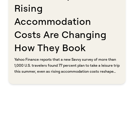
Rising
Accommodation
Costs Are Changing
How They Book​​​​‌ ‍ ​‍​‍‌‍ ‌ ​‍‌‍‍‌‌‍‌ ‌‍‍‌‌‍ ‍​‍​‍​ ‍‍​‍​‍‌ ​ ‌‍​‌‌‍ ‍‌‍‍‌‌ ‌​‌ ‍‌​‍ ‍‌‍‍‌‌‍ ​‍​‍​‍ ​​‍​‍‌‍‍​‌ ​‍‌‍‌‌‌‍‌‍​‍​‍​ ‍‍​‍​‍​‍ ‌ ​ ‌ ‌​‌ ‌‌‌‍‌​‌‍‍‌‌‍ ​‍ ‌‍‍‌‌‍ ‍‌ ‌​‌‍‌‌‌‍ ‍‌ ‌​​‍ ‌‍‌‌‌‍‌​‌‍‍‌‌ ‌​​‍ ‌‍ ‌‌‍ ‌‍‌​‌‍‌‌​ ‌‌ ​​‌ ​‍‌‍‌‌‌ ​ ‌‍‌‌‌‍ ‍‌ ‌​‌‍​‌‌ ‌​‌‍‍‌‌‍ ‌‍ ‍​ ‍ ‌‍‍‌‌‍‌​​ ‌‌‍‌‌​ ‌ ​ ​‍​ ‍​​ ​‌​ ‌ ​ ​‌​ ‌ ​‍ ‌‌‍‌‍​ ‌ ​ ‍​‌‍​‍​‍ ‌​ ‌​‌‍​ ​ ​ ​ ‍‌​‍ ‌​ ‍‌​ ‍‌‌‍​‌​ ‌ ​‍ ‌​ ‍‌‌‍‌‌​ ‌ ​ ‍‌​ ‍​‌‍​‍‌‍​ ‌‍‌​‌‍​‍​ ‌ ​ ‌ ​ ‌​​ ‍ ‌ ‌​‌ ‍‌‌ ​​‌‍‌‌​ ‌‌ ​​‌‍ ‌ ​ ‌ ‌​​ ‍ ‌ ​​‌‍​‌‌ ‌​‌‍‍​​ ‌‌ ‌​‌‍‍‌‌ ‌​‌‍ ​‌‍‌‌​ ‌‍​‍‌‍​‌‌ ​ ‌‍‌‌‌‌‌‌‌ ​‍‌‍ ​​ ‌​‍‌‌​ ​‍‌​‌‍‌ ​ ‌ ‌​‌ ‌‌‌‍‌​‌‍‍‌‌‍ ​‍‌‍‌‍‍‌‌‍‌​​ ‌‌‍‌‌​ ‌ ​ ​‍​ ‍​​ ​‌​ ‌ ​ ​‌​ ‌ ​‍ ‌‌‍‌‍​ ‌ ​ ‍​‌‍​‍​‍ ‌​ ‌​‌‍​ ​ ​ ​ ‍‌​‍ ‌​ ‍‌​ ‍‌‌‍​‌​ ‌ ​‍ ‌​ ‍‌‌‍‌‌​ ‌ ​ ‍‌​ ‍​‌‍​‍‌‍​ ‌‍‌​‌‍​‍​ ‌ ​ ‌ ​ ‌​​‍‌‍‌ ‌​‌ ‍‌‌ ​​‌‍‌‌​ ‌‌ ​​‌‍ ‌ ​ ‌ ‌​​‍‌‍‌ ​​‌‍​‌‌ ‌​‌‍‍​​ ‌‌ ‌​‌‍‍‌‌ ‌​‌‍ ​‌‍‌‌​‍‌‍‌ ​​‌‍‌‌‌ ​‍‌ ​ ‌ ​​‌‍‌‌‌‍​ ‌ ‌​‌‍‍‌‌ ‌‍‌‍‌‌​ ‌‌ ​​‌ ‌‌‌‍​‍‌‍ ​‌‍‍‌‌ ​ ‌‍‍​‌‍‌‌‌‍‌​​‍​‍‌ ‌
Yahoo Finance reports that a new Savvy survey of more than
1,000 U.S. travelers found 77 percent plan to take a leisure trip
this summer, even as rising accommodation costs reshape
how they book. Nearly half expect to spend more on lodging in
2026 than they did last year. The response: travelers are
booking earlier, comparing prices more carefully, and going
direct. CEO Eric Goldreyer put it plainly. "When a family saves
three or four hundred dollars on a booking, that's real money.
Another night, something they almost skipped, a meal they'll
talk about for years. That's the whole point of Savvy."​​​​‌ ‍ ​‍​‍‌‍ ‌ ​‍‌‍‍‌‌‍‌ ‌‍‍‌‌‍ ‍​‍​‍​ ‍‍​‍​‍‌ ​ ‌‍​‌‌‍ ‍‌‍‍‌‌ ‌​‌ ‍‌​‍ ‍‌‍‍‌‌‍ ​‍​‍​‍ ​​‍​‍‌‍‍​‌ ​‍‌‍‌‌‌‍‌‍​‍​‍​ ‍‍​‍​‍​‍ ‌ ​ ‌ ‌​‌ ‌‌‌‍‌​‌‍‍‌‌‍ ​‍ ‌‍‍‌‌‍ ‍‌ ‌​‌‍‌‌‌‍ ‍‌ ‌​​‍ ‌‍‌‌‌‍‌​‌‍‍‌‌ ‌​​‍ ‌‍ ‌‌‍ ‌‍‌​‌‍‌‌​ ‌‌ ​​‌ ​‍‌‍‌‌‌ ​ ‌‍‌‌‌‍ ‍‌ ‌​‌‍​‌‌ ‌​‌‍‍‌‌‍ ‌‍ ‍​ ‍ ‌‍‍‌‌‍‌​​ ‌‌‍‌‌​ ‌ ​ ​‍​ ‍​​ ​‌​ ‌ ​ ​‌​ ‌ ​‍ ‌‌‍‌‍​ ‌ ​ ‍​‌‍​‍​‍ ‌​ ‌​‌‍​ ​ ​ ​ ‍‌​‍ ‌​ ‍‌​ ‍‌‌‍​‌​ ‌ ​‍ ‌​ ‍‌‌‍‌‌​ ‌ ​ ‍‌​ ‍​‌‍​‍‌‍​ ‌‍‌​‌‍​‍​ ‌ ​ ‌ ​ ‌​​ ‍ ‌ ‌​‌ ‍‌‌ ​​‌‍‌‌​ ‌‌ ​​‌‍ ‌ ​ ‌ ‌​​ ‍ ‌ ​​‌‍​‌‌ ‌​‌‍‍​​ ‌‌‍‌‌‌ ‍​‌‍​ ‌‍‌‌‌ ​‍‌ ​​‌ ‌​​ ‌‍​‍‌‍​‌‌ ​ ‌‍‌‌‌‌‌‌‌ ​‍‌‍ ​​ ‌​‍‌‌​ ​‍‌​‌‍‌ ​ ‌ ‌​‌ ‌‌‌‍‌​‌‍‍‌‌‍ ​‍‌‍‌‍‍‌‌‍‌​​ ‌‌‍‌‌​ ‌ ​ ​‍​ ‍​​ ​‌​ ‌ ​ ​‌​ ‌ ​‍ ‌‌‍‌‍​ ‌ ​ ‍​‌‍​‍​‍ ‌​ ‌​‌‍​ ​ ​ ​ ‍‌​‍ ‌​ ‍‌​ ‍‌‌‍​‌​ ‌ ​‍ ‌​ ‍‌‌‍‌‌​ ‌ ​ ‍‌​ ‍​‌‍​‍‌‍​ ‌‍‌​‌‍​‍​ ‌ ​ ‌ ​ ‌​​‍‌‍‌ ‌​‌ ‍‌‌ ​​‌‍‌‌​ ‌‌ ​​‌‍ ‌ ​ ‌ ‌​​‍‌‍‌ ​​‌‍​‌‌ ‌​‌‍‍​​ ‌‌‍‌‌‌ ‍​‌‍​ ‌‍‌‌‌ ​‍‌ ​​‌ ‌​​‍‌‍‌ ​​‌‍‌‌‌ ​‍‌ ​ ‌ ​​‌‍‌‌‌‍​ ‌ ‌​‌‍‍‌‌ ‌‍‌‍‌‌​ ‌‌ ​​‌ ‌‌‌‍​‍‌‍ ​‌‍‍‌‌ ​ ‌‍‍​‌‍‌‌‌‍‌​​‍​‍‌ ‌