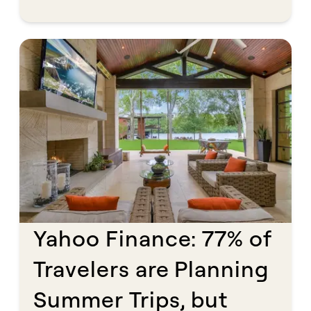
they spend. MSN spotlights Savvy, a direct booking
marketplace with over 150,000 professionally managed
properties, as a go-to solution for travelers prioritizing
transparency, reliability, and direct communication with hosts.
No platform markup. No middleman. Just a clearer path to the
stay you actually want.​​​​‌ ‍ ​‍​‍‌‍ ‌ ​‍‌‍‍‌‌‍‌ ‌‍‍‌‌‍ ‍​‍​‍​ ‍‍​‍​‍‌ ​ ‌‍​‌‌‍ ‍‌‍‍‌‌ ‌​‌ ‍‌​‍ ‍‌‍‍‌‌‍ ​‍​‍​‍ ​​‍​‍‌‍‍​‌ ​‍‌‍‌‌‌‍‌‍​‍​‍​ ‍‍​‍​‍​‍ ‌ ​ ‌ ‌​‌ ‌‌‌‍‌​‌‍‍‌‌‍ ​‍ ‌‍‍‌‌‍ ‍‌ ‌​‌‍‌‌‌‍ ‍‌ ‌​​‍ ‌‍‌‌‌‍‌​‌‍‍‌‌ ‌​​‍ ‌‍ ‌‌‍ ‌‍‌​‌‍‌‌​ ‌‌ ​​‌ ​‍‌‍‌‌‌ ​ ‌‍‌‌‌‍ ‍‌ ‌​‌‍​‌‌ ‌​‌‍‍‌‌‍ ‌‍ ‍​ ‍ ‌‍‍‌‌‍‌​​ ‌​ ​‌​ ​ ​ ‌ ‌‍‌‍​ ‌​​ ‌ ​ ​‍​ ‌ ​‍ ‌​ ​ ​ ‌​‌‍​‍​ ​ ​‍ ‌​ ‌​‌‍‌‍​ ​‍‌‍​‍​‍ ‌​ ‍​‌‍​‌‌‍‌​‌‍​‍​‍ ‌‌‍‌‌​ ‍​‌‍​ ​ ​‌​ ‌‍​ ​‌​ ​​​ ‍​​ ‍​‌‍‌‍​ ​‌‌‍‌​​ ‍ ‌ ‌​‌ ‍‌‌ ​​‌‍‌‌​ ‌‌ ​​‌‍ ‌ ​ ‌ ‌​​ ‍ ‌ ​​‌‍​‌‌ ‌​‌‍‍​​ ‌‌‍‌‌‌ ‍​‌‍​ ‌‍‌‌‌ ​‍‌ ​​‌ ‌​​ ‌‍​‍‌‍​‌‌ ​ ‌‍‌‌‌‌‌‌‌ ​‍‌‍ ​​ ‌​‍‌‌​ ​‍‌​‌‍‌ ​ ‌ ‌​‌ ‌‌‌‍‌​‌‍‍‌‌‍ ​‍‌‍‌‍‍‌‌‍‌​​ ‌​ ​‌​ ​ ​ ‌ ‌‍‌‍​ ‌​​ ‌ ​ ​‍​ ‌ ​‍ ‌​ ​ ​ ‌​‌‍​‍​ ​ ​‍ ‌​ ‌​‌‍‌‍​ ​‍‌‍​‍​‍ ‌​ ‍​‌‍​‌‌‍‌​‌‍​‍​‍ ‌‌‍‌‌​ ‍​‌‍​ ​ ​‌​ ‌‍​ ​‌​ ​​​ ‍​​ ‍​‌‍‌‍​ ​‌‌‍‌​​‍‌‍‌ ‌​‌ ‍‌‌ ​​‌‍‌‌​ ‌‌ ​​‌‍ ‌ ​ ‌ ‌​​‍‌‍‌ ​​‌‍​‌‌ ‌​‌‍‍​​ ‌‌‍‌‌‌ ‍​‌‍​ ‌‍‌‌‌ ​‍‌ ​​‌ ‌​​‍‌‍‌ ​​‌‍‌‌‌ ​‍‌ ​ ‌ ​​‌‍‌‌‌‍​ ‌ ‌​‌‍‍‌‌ ‌‍‌‍‌‌​ ‌‌ ​​‌ ‌‌‌‍​‍‌‍ ​‌‍‍‌‌ ​ ‌‍‍​‌‍‌‌‌‍‌​​‍​‍‌ ‌
Yahoo Finance: 77% of
Travelers are Planning
Summer Trips, but