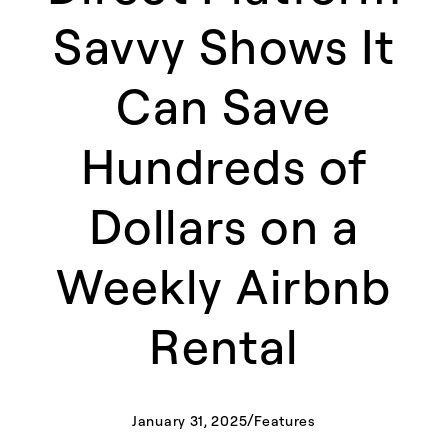
Savvy Shows It
Can Save
Hundreds of
Dollars on a
Weekly Airbnb
Rental​​​​‌ ‍ ​‍​‍‌‍ ‌ ​‍‌‍‍‌‌‍‌ ‌‍‍‌‌‍ ‍​‍​‍​ ‍‍​‍​‍‌ ​ ‌‍​‌‌‍ ‍‌‍‍‌‌ ‌​‌ ‍‌​‍ ‍‌‍‍‌‌‍ ​‍​‍​‍ ​​‍​‍‌‍‍​‌ ​‍‌‍‌‌‌‍‌‍​‍​‍​ ‍‍​‍​‍​‍ ‌ ​ ‌ ‌​‌ ‌‌‌‍‌​‌‍‍‌‌‍ ​‍ ‌‍‍‌‌‍ ‍‌ ‌​‌‍‌‌‌‍ ‍‌ ‌​​‍ ‌‍‌‌‌‍‌​‌‍‍‌‌ ‌​​‍ ‌‍ ‌‌‍ ‌‍‌​‌‍‌‌​ ‌‌ ​​‌ ​‍‌‍‌‌‌ ​ ‌‍‌‌‌‍ ‍‌ ‌​‌‍​‌‌ ‌​‌‍‍‌‌‍ ‌‍ ‍​ ‍ ‌‍‍‌‌‍‌​​ ‌​ ​‌‌‍‌‍‌‍​ ​ ​‍​ ‌​​ ​‍​ ‍‌​ ​​​‍ ‌‌‍‌‍‌‍​‍​ ‌ ‌‍‌‍​‍ ‌​ ‌​‌‍‌​‌‍‌‌​ ​​​‍ ‌‌‍​‌​ ​‌‌‍‌​‌‍​‌​‍ ‌‌‍​ ‌‍​‌​ ‌‌‌‍‌​‌‍‌‌​ ‌ ​ ‌​‌‍‌‌​ ‌‍​ ‌‍‌‍‌​‌‍‌‌​ ‍ ‌ ‌​‌ ‍‌‌ ​​‌‍‌‌​ ‌‌ ​​‌‍ ‌ ​ ‌ ‌​​ ‍ ‌ ​​‌‍​‌‌ ‌​‌‍‍​​ ‌‌ ‌​‌‍‍‌‌ ‌​‌‍ ​‌‍‌‌​ ‌‍​‍‌‍​‌‌ ​ ‌‍‌‌‌‌‌‌‌ ​‍‌‍ ​​ ‌​‍‌‌​ ​‍‌​‌‍‌ ​ ‌ ‌​‌ ‌‌‌‍‌​‌‍‍‌‌‍ ​‍‌‍‌‍‍‌‌‍‌​​ ‌​ ​‌‌‍‌‍‌‍​ ​ ​‍​ ‌​​ ​‍​ ‍‌​ ​​​‍ ‌‌‍‌‍‌‍​‍​ ‌ ‌‍‌‍​‍ ‌​ ‌​‌‍‌​‌‍‌‌​ ​​​‍ ‌‌‍​‌​ ​‌‌‍‌​‌‍​‌​‍ ‌‌‍​ ‌‍​‌​ ‌‌‌‍‌​‌‍‌‌​ ‌ ​ ‌​‌‍‌‌​ ‌‍​ ‌‍‌‍‌​‌‍‌‌​‍‌‍‌ ‌​‌ ‍‌‌ ​​‌‍‌‌​ ‌‌ ​​‌‍ ‌ ​ ‌ ‌​​‍‌‍‌ ​​‌‍​‌‌ ‌​‌‍‍​​ ‌‌ ‌​‌‍‍‌‌ ‌​‌‍ ​‌‍‌‌​‍‌‍‌ ​​‌‍‌‌‌ ​‍‌ ​ ‌ ​​‌‍‌‌‌‍​ ‌ ‌​‌‍‍‌‌ ‌‍‌‍‌‌​ ‌‌ ​​‌ ‌‌‌‍​‍‌‍ ​‌‍‍‌‌ ​ ‌‍‍​‌‍‌‌‌‍‌​​‍​‍‌ ‌
/
January 31, 2025
Features​​​​‌ ‍ ​‍​‍‌‍ ‌ ​‍‌‍‍‌‌‍‌ ‌‍‍‌‌‍ ‍​‍​‍​ ‍‍​‍​‍‌ ​ ‌‍​‌‌‍ ‍‌‍‍‌‌ ‌​‌ ‍‌​‍ ‍‌‍‍‌‌‍ ​‍​‍​‍ ​​‍​‍‌‍‍​‌ ​‍‌‍‌‌‌‍‌‍​‍​‍​ ‍‍​‍​‍​‍ ‌ ​ ‌ ‌​‌ ‌‌‌‍‌​‌‍‍‌‌‍ ​‍ ‌‍‍‌‌‍ ‍‌ ‌​‌‍‌‌‌‍ ‍‌ ‌​​‍ ‌‍‌‌‌‍‌​‌‍‍‌‌ ‌​​‍ ‌‍ ‌‌‍ ‌‍‌​‌‍‌‌​ ‌‌ ​​‌ ​‍‌‍‌‌‌ ​ ‌‍‌‌‌‍ ‍‌ ‌​‌‍​‌‌ ‌​‌‍‍‌‌‍ ‌‍ ‍​ ‍ ‌‍‍‌‌‍‌​​ ‌​ ‍‌​ ​‌‌‍‌‍​ ‌ ​ ‍​​ ‍‌‌‍‌‌‌‍​ ​‍ ‌​ ​​‌‍​ ​ ​ ​ ‌​​‍ ‌​ ‌​​ ‌‍‌‍​‍‌‍‌‌​‍ ‌‌‍​‍‌‍​‌‌‍​‌​ ‌ ​‍ ‌‌‍‌​​ ​ ​ ‌ ​ ​​‌‍​ ‌‍​‍​ ‌‌​ ​​‌‍‌‍​ ‌‌‌‍‌​​ ‌ ​ ‍ ‌ ‌​‌ ‍‌‌ ​​‌‍‌‌​ ‌‌‍​ ‌‍​‌‌ ‌​‌‍‌‌‌‍‌ ‌‍ ‌ ​‍‌ ‍‌​ ‍ ‌ ​​‌‍​‌‌ ‌​‌‍‍​​ ‌‌ ‌​‌‍‍‌‌ ‌​‌‍ ​‌‍‌‌​ ‌‍​‍‌‍​‌‌ ​ ‌‍‌‌‌‌‌‌‌ ​‍‌‍ ​​ ‌​‍‌‌​ ​‍‌​‌‍‌ ​ ‌ ‌​‌ ‌‌‌‍‌​‌‍‍‌‌‍ ​‍‌‍‌‍‍‌‌‍‌​​ ‌​ ‍‌​ ​‌‌‍‌‍​ ‌ ​ ‍​​ ‍‌‌‍‌‌‌‍​ ​‍ ‌​ ​​‌‍​ ​ ​ ​ ‌​​‍ ‌​ ‌​​ ‌‍‌‍​‍‌‍‌‌​‍ ‌‌‍​‍‌‍​‌‌‍​‌​ ‌ ​‍ ‌‌‍‌​​ ​ ​ ‌ ​ ​​‌‍​ ‌‍​‍​ ‌‌​ ​​‌‍‌‍​ ‌‌‌‍‌​​ ‌ ​‍‌‍‌ ‌​‌ ‍‌‌ ​​‌‍‌‌​ ‌‌‍​ ‌‍​‌‌ ‌​‌‍‌‌‌‍‌ ‌‍ ‌ ​‍‌ ‍‌​‍‌‍‌ ​​‌‍​‌‌ ‌​‌‍‍​​ ‌‌ ‌​‌‍‍‌‌ ‌​‌‍ ​‌‍‌‌​‍‌‍‌ ​​‌‍‌‌‌ ​‍‌ ​ ‌ ​​‌‍‌‌‌‍​ ‌ ‌​‌‍‍‌‌ ‌‍‌‍‌‌​ ‌‌ ​​‌ ‌‌‌‍​‍‌‍ ​‌‍‍‌‌ ​ ‌‍‍​‌‍‌‌‌‍‌​​‍​‍‌ ‌