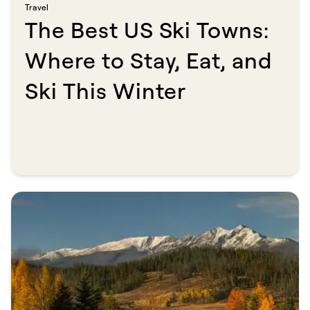
Travel​​​​‌ ‍ ​‍​‍‌‍ ‌ ​‍‌‍‍‌‌‍‌ ‌‍‍‌‌‍ ‍​‍​‍​ ‍‍​‍​‍‌ ​ ‌‍​‌‌‍ ‍‌‍‍‌‌ ‌​‌ ‍‌​‍ ‍‌‍‍‌‌‍ ​‍​‍​‍ ​​‍​‍‌‍‍​‌ ​‍‌‍‌‌‌‍‌‍​‍​‍​ ‍‍​‍​‍​‍ ‌ ​ ‌ ‌​‌ ‌‌‌‍‌​‌‍‍‌‌‍ ​‍ ‌‍‍‌‌‍ ‍‌ ‌​‌‍‌‌‌‍ ‍‌ ‌​​‍ ‌‍‌‌‌‍‌​‌‍‍‌‌ ‌​​‍ ‌‍ ‌‌‍ ‌‍‌​‌‍‌‌​ ‌‌ ​​‌ ​‍‌‍‌‌‌ ​ ‌‍‌‌‌‍ ‍‌ ‌​‌‍​‌‌ ‌​‌‍‍‌‌‍ ‌‍ ‍​ ‍ ‌‍‍‌‌‍‌​​ ‌‌‍‌‍​ ‍​‌‍​‍​ ​​​ ‌​​ ​ ​ ​‍‌‍​‍​‍ ‌‌‍​‌​ ​ ​ ​‍​ ​ ​‍ ‌​ ‌​​ ​ ‌‍‌‍​ ‌‍​‍ ‌​ ‍‌​ ‌‌​ ​‌​ ‌‍​‍ ‌​ ​​​ ‌ ‌‍​ ‌‍​ ​ ‌‍​ ‌‍‌‍‌‌‌‍‌‍​ ‍​​ ‌ ‌‍​‍‌‍‌​​ ‍ ‌ ‌​‌ ‍‌‌ ​​‌‍‌‌​ ‌‌‍​ ‌‍​‌‌ ‌​‌‍‌‌‌‍‌ ‌‍ ‌ ​‍‌ ‍‌​ ‍ ‌ ​​‌‍​‌‌ ‌​‌‍‍​​ ‌‌ ‌​‌‍‍‌‌ ‌​‌‍ ​‌‍‌‌​ ‌‍​‍‌‍​‌‌ ​ ‌‍‌‌‌‌‌‌‌ ​‍‌‍ ​​ ‌​‍‌‌​ ​‍‌​‌‍‌ ​ ‌ ‌​‌ ‌‌‌‍‌​‌‍‍‌‌‍ ​‍‌‍‌‍‍‌‌‍‌​​ ‌‌‍‌‍​ ‍​‌‍​‍​ ​​​ ‌​​ ​ ​ ​‍‌‍​‍​‍ ‌‌‍​‌​ ​ ​ ​‍​ ​ ​‍ ‌​ ‌​​ ​ ‌‍‌‍​ ‌‍​‍ ‌​ ‍‌​ ‌‌​ ​‌​ ‌‍​‍ ‌​ ​​​ ‌ ‌‍​ ‌‍​ ​ ‌‍​ ‌‍‌‍‌‌‌‍‌‍​ ‍​​ ‌ ‌‍​‍‌‍‌​​‍‌‍‌ ‌​‌ ‍‌‌ ​​‌‍‌‌​ ‌‌‍​ ‌‍​‌‌ ‌​‌‍‌‌‌‍‌ ‌‍ ‌ ​‍‌ ‍‌​‍‌‍‌ ​​‌‍​‌‌ ‌​‌‍‍​​ ‌‌ ‌​‌‍‍‌‌ ‌​‌‍ ​‌‍‌‌​‍‌‍‌ ​​‌‍‌‌‌ ​‍‌ ​ ‌ ​​‌‍‌‌‌‍​ ‌ ‌​‌‍‍‌‌ ‌‍‌‍‌‌​ ‌‌ ​​‌ ‌‌‌‍​‍‌‍ ​‌‍‍‌‌ ​ ‌‍‍​‌‍‌‌‌‍‌​​‍​‍‌ ‌
The Best US Ski Towns:
Where to Stay, Eat, and
Ski This Winter​​​​‌ ‍ ​‍​‍‌‍ ‌ ​‍‌‍‍‌‌‍‌ ‌‍‍‌‌‍ ‍​‍​‍​ ‍‍​‍​‍‌ ​ ‌‍​‌‌‍ ‍‌‍‍‌‌ ‌​‌ ‍‌​‍ ‍‌‍‍‌‌‍ ​‍​‍​‍ ​​‍​‍‌‍‍​‌ ​‍‌‍‌‌‌‍‌‍​‍​‍​ ‍‍​‍​‍​‍ ‌ ​ ‌ ‌​‌ ‌‌‌‍‌​‌‍‍‌‌‍ ​‍ ‌‍‍‌‌‍ ‍‌ ‌​‌‍‌‌‌‍ ‍‌ ‌​​‍ ‌‍‌‌‌‍‌​‌‍‍‌‌ ‌​​‍ ‌‍ ‌‌‍ ‌‍‌​‌‍‌‌​ ‌‌ ​​‌ ​‍‌‍‌‌‌ ​ ‌‍‌‌‌‍ ‍‌ ‌​‌‍​‌‌ ‌​‌‍‍‌‌‍ ‌‍ ‍​ ‍ ‌‍‍‌‌‍‌​​ ‌‌‍​ ‌‍​‍‌‍​‌​ ‍‌​ ‌​​ ​ ​ ​ ​ ​‌​‍ ‌‌‍‌‌​ ‌‌‌‍​‍​ ‌‌​‍ ‌​ ‌​‌‍‌‌​ ​​​ ‌ ​‍ ‌‌‍​‍‌‍​‍​ ‌‌​ ‍‌​‍ ‌​ ​​​ ‌​‌‍‌‍​ ‌​​ ‌ ‌‍​‌​ ‌‌​ ‌ ‌‍‌‍‌‍‌‍​ ‌‍​ ‌ ​ ‍ ‌ ‌​‌ ‍‌‌ ​​‌‍‌‌​ ‌‌ ​​‌‍ ‌ ​ ‌ ‌​​ ‍ ‌ ​​‌‍​‌‌ ‌​‌‍‍​​ ‌‌ ‌​‌‍‍‌‌ ‌​‌‍ ​‌‍‌‌​ ‌‍​‍‌‍​‌‌ ​ ‌‍‌‌‌‌‌‌‌ ​‍‌‍ ​​ ‌​‍‌‌​ ​‍‌​‌‍‌ ​ ‌ ‌​‌ ‌‌‌‍‌​‌‍‍‌‌‍ ​‍‌‍‌‍‍‌‌‍‌​​ ‌‌‍​ ‌‍​‍‌‍​‌​ ‍‌​ ‌​​ ​ ​ ​ ​ ​‌​‍ ‌‌‍‌‌​ ‌‌‌‍​‍​ ‌‌​‍ ‌​ ‌​‌‍‌‌​ ​​​ ‌ ​‍ ‌‌‍​‍‌‍​‍​ ‌‌​ ‍‌​‍ ‌​ ​​​ ‌​‌‍‌‍​ ‌​​ ‌ ‌‍​‌​ ‌‌​ ‌ ‌‍‌‍‌‍‌‍​ ‌‍​ ‌ ​‍‌‍‌ ‌​‌ ‍‌‌ ​​‌‍‌‌​ ‌‌ ​​‌‍ ‌ ​ ‌ ‌​​‍‌‍‌ ​​‌‍​‌‌ ‌​‌‍‍​​ ‌‌ ‌​‌‍‍‌‌ ‌​‌‍ ​‌‍‌‌​‍‌‍‌ ​​‌‍‌‌‌ ​‍‌ ​ ‌ ​​‌‍‌‌‌‍​ ‌ ‌​‌‍‍‌‌ ‌‍‌‍‌‌​ ‌‌ ​​‌ ‌‌‌‍​‍‌‍ ​‌‍‍‌‌ ​ ‌‍‍​‌‍‌‌‌‍‌​​‍​‍‌ ‌