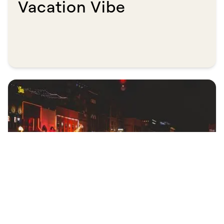
Vacation Vibe​​​​‌ ‍ ​‍​‍‌‍ ‌ ​‍‌‍‍‌‌‍‌ ‌‍‍‌‌‍ ‍​‍​‍​ ‍‍​‍​‍‌ ​ ‌‍​‌‌‍ ‍‌‍‍‌‌ ‌​‌ ‍‌​‍ ‍‌‍‍‌‌‍ ​‍​‍​‍ ​​‍​‍‌‍‍​‌ ​‍‌‍‌‌‌‍‌‍​‍​‍​ ‍‍​‍​‍​‍ ‌ ​ ‌ ‌​‌ ‌‌‌‍‌​‌‍‍‌‌‍ ​‍ ‌‍‍‌‌‍ ‍‌ ‌​‌‍‌‌‌‍ ‍‌ ‌​​‍ ‌‍‌‌‌‍‌​‌‍‍‌‌ ‌​​‍ ‌‍ ‌‌‍ ‌‍‌​‌‍‌‌​ ‌‌ ​​‌ ​‍‌‍‌‌‌ ​ ‌‍‌‌‌‍ ‍‌ ‌​‌‍​‌‌ ‌​‌‍‍‌‌‍ ‌‍ ‍​ ‍ ‌‍‍‌‌‍‌​​ ‌​ ‌‍​ ​​‌‍​‍​ ‌​​ ​​​ ‌‌‌‍​‌​ ‍​​‍ ‌‌‍‌‌​ ‌​‌‍‌​‌‍​‌​‍ ‌​ ‌​​ ‍‌​ ‍‌​ ​‌​‍ ‌‌‍​‍​ ​ ​ ​‍‌‍​‌​‍ ‌‌‍‌‌​ ‌‍​ ​​​ ‍​​ ‍​​ ​​​ ‌​​ ‌ ​ ‌‌​ ​​​ ​‍​ ​​​ ‍ ‌ ‌​‌ ‍‌‌ ​​‌‍‌‌​ ‌‌ ​​‌‍ ‌ ​ ‌ ‌​​ ‍ ‌ ​​‌‍​‌‌ ‌​‌‍‍​​ ‌‌ ‌​‌‍‍‌‌ ‌​‌‍ ​‌‍‌‌​ ‌‍​‍‌‍​‌‌ ​ ‌‍‌‌‌‌‌‌‌ ​‍‌‍ ​​ ‌​‍‌‌​ ​‍‌​‌‍‌ ​ ‌ ‌​‌ ‌‌‌‍‌​‌‍‍‌‌‍ ​‍‌‍‌‍‍‌‌‍‌​​ ‌​ ‌‍​ ​​‌‍​‍​ ‌​​ ​​​ ‌‌‌‍​‌​ ‍​​‍ ‌‌‍‌‌​ ‌​‌‍‌​‌‍​‌​‍ ‌​ ‌​​ ‍‌​ ‍‌​ ​‌​‍ ‌‌‍​‍​ ​ ​ ​‍‌‍​‌​‍ ‌‌‍‌‌​ ‌‍​ ​​​ ‍​​ ‍​​ ​​​ ‌​​ ‌ ​ ‌‌​ ​​​ ​‍​ ​​​‍‌‍‌ ‌​‌ ‍‌‌ ​​‌‍‌‌​ ‌‌ ​​‌‍ ‌ ​ ‌ ‌​​‍‌‍‌ ​​‌‍​‌‌ ‌​‌‍‍​​ ‌‌ ‌​‌‍‍‌‌ ‌​‌‍ ​‌‍‌‌​‍‌‍‌ ​​‌‍‌‌‌ ​‍‌ ​ ‌ ​​‌‍‌‌‌‍​ ‌ ‌​‌‍‍‌‌ ‌‍‌‍‌‌​ ‌‌ ​​‌ ‌‌‌‍​‍‌‍ ​‌‍‍‌‌ ​ ‌‍‍​‌‍‌‌‌‍‌​​‍​‍‌ ‌