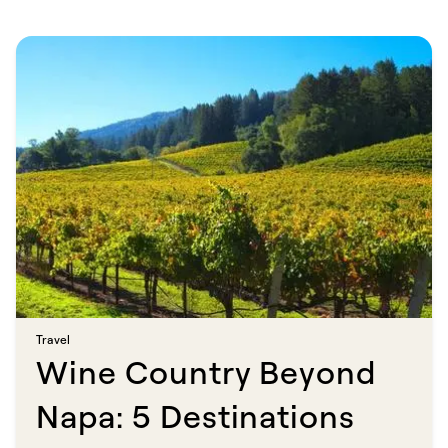
Travel​​​​‌ ‍ ​‍​‍‌‍ ‌ ​‍‌‍‍‌‌‍‌ ‌‍‍‌‌‍ ‍​‍​‍​ ‍‍​‍​‍‌ ​ ‌‍​‌‌‍ ‍‌‍‍‌‌ ‌​‌ ‍‌​‍ ‍‌‍‍‌‌‍ ​‍​‍​‍ ​​‍​‍‌‍‍​‌ ​‍‌‍‌‌‌‍‌‍​‍​‍​ ‍‍​‍​‍​‍ ‌ ​ ‌ ‌​‌ ‌‌‌‍‌​‌‍‍‌‌‍ ​‍ ‌‍‍‌‌‍ ‍‌ ‌​‌‍‌‌‌‍ ‍‌ ‌​​‍ ‌‍‌‌‌‍‌​‌‍‍‌‌ ‌​​‍ ‌‍ ‌‌‍ ‌‍‌​‌‍‌‌​ ‌‌ ​​‌ ​‍‌‍‌‌‌ ​ ‌‍‌‌‌‍ ‍‌ ‌​‌‍​‌‌ ‌​‌‍‍‌‌‍ ‌‍ ‍​ ‍ ‌‍‍‌‌‍‌​​ ‌‌‍‌‍​ ‍​‌‍​‍​ ​​​ ‌​​ ​ ​ ​‍‌‍​‍​‍ ‌‌‍​‌​ ​ ​ ​‍​ ​ ​‍ ‌​ ‌​​ ​ ‌‍‌‍​ ‌‍​‍ ‌​ ‍‌​ ‌‌​ ​‌​ ‌‍​‍ ‌​ ​​​ ‌ ‌‍​ ‌‍​ ​ ‌‍​ ‌‍‌‍‌‌‌‍‌‍​ ‍​​ ‌ ‌‍​‍‌‍‌​​ ‍ ‌ ‌​‌ ‍‌‌ ​​‌‍‌‌​ ‌‌‍​ ‌‍​‌‌ ‌​‌‍‌‌‌‍‌ ‌‍ ‌ ​‍‌ ‍‌​ ‍ ‌ ​​‌‍​‌‌ ‌​‌‍‍​​ ‌‌ ‌​‌‍‍‌‌ ‌​‌‍ ​‌‍‌‌​ ‌‍​‍‌‍​‌‌ ​ ‌‍‌‌‌‌‌‌‌ ​‍‌‍ ​​ ‌​‍‌‌​ ​‍‌​‌‍‌ ​ ‌ ‌​‌ ‌‌‌‍‌​‌‍‍‌‌‍ ​‍‌‍‌‍‍‌‌‍‌​​ ‌‌‍‌‍​ ‍​‌‍​‍​ ​​​ ‌​​ ​ ​ ​‍‌‍​‍​‍ ‌‌‍​‌​ ​ ​ ​‍​ ​ ​‍ ‌​ ‌​​ ​ ‌‍‌‍​ ‌‍​‍ ‌​ ‍‌​ ‌‌​ ​‌​ ‌‍​‍ ‌​ ​​​ ‌ ‌‍​ ‌‍​ ​ ‌‍​ ‌‍‌‍‌‌‌‍‌‍​ ‍​​ ‌ ‌‍​‍‌‍‌​​‍‌‍‌ ‌​‌ ‍‌‌ ​​‌‍‌‌​ ‌‌‍​ ‌‍​‌‌ ‌​‌‍‌‌‌‍‌ ‌‍ ‌ ​‍‌ ‍‌​‍‌‍‌ ​​‌‍​‌‌ ‌​‌‍‍​​ ‌‌ ‌​‌‍‍‌‌ ‌​‌‍ ​‌‍‌‌​‍‌‍‌ ​​‌‍‌‌‌ ​‍‌ ​ ‌ ​​‌‍‌‌‌‍​ ‌ ‌​‌‍‍‌‌ ‌‍‌‍‌‌​ ‌‌ ​​‌ ‌‌‌‍​‍‌‍ ​‌‍‍‌‌ ​ ‌‍‍​‌‍‌‌‌‍‌​​‍​‍‌ ‌
Wine Country Beyond
Napa: 5 Destinations