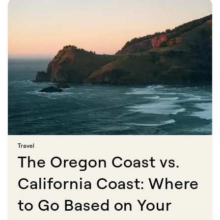
Travel​​​​‌ ‍ ​‍​‍‌‍ ‌ ​‍‌‍‍‌‌‍‌ ‌‍‍‌‌‍ ‍​‍​‍​ ‍‍​‍​‍‌ ​ ‌‍​‌‌‍ ‍‌‍‍‌‌ ‌​‌ ‍‌​‍ ‍‌‍‍‌‌‍ ​‍​‍​‍ ​​‍​‍‌‍‍​‌ ​‍‌‍‌‌‌‍‌‍​‍​‍​ ‍‍​‍​‍​‍ ‌ ​ ‌ ‌​‌ ‌‌‌‍‌​‌‍‍‌‌‍ ​‍ ‌‍‍‌‌‍ ‍‌ ‌​‌‍‌‌‌‍ ‍‌ ‌​​‍ ‌‍‌‌‌‍‌​‌‍‍‌‌ ‌​​‍ ‌‍ ‌‌‍ ‌‍‌​‌‍‌‌​ ‌‌ ​​‌ ​‍‌‍‌‌‌ ​ ‌‍‌‌‌‍ ‍‌ ‌​‌‍​‌‌ ‌​‌‍‍‌‌‍ ‌‍ ‍​ ‍ ‌‍‍‌‌‍‌​​ ‌‌‍‌‍​ ‍​‌‍​‍​ ​​​ ‌​​ ​ ​ ​‍‌‍​‍​‍ ‌‌‍​‌​ ​ ​ ​‍​ ​ ​‍ ‌​ ‌​​ ​ ‌‍‌‍​ ‌‍​‍ ‌​ ‍‌​ ‌‌​ ​‌​ ‌‍​‍ ‌​ ​​​ ‌ ‌‍​ ‌‍​ ​ ‌‍​ ‌‍‌‍‌‌‌‍‌‍​ ‍​​ ‌ ‌‍​‍‌‍‌​​ ‍ ‌ ‌​‌ ‍‌‌ ​​‌‍‌‌​ ‌‌‍​ ‌‍​‌‌ ‌​‌‍‌‌‌‍‌ ‌‍ ‌ ​‍‌ ‍‌​ ‍ ‌ ​​‌‍​‌‌ ‌​‌‍‍​​ ‌‌ ‌​‌‍‍‌‌ ‌​‌‍ ​‌‍‌‌​ ‌‍​‍‌‍​‌‌ ​ ‌‍‌‌‌‌‌‌‌ ​‍‌‍ ​​ ‌​‍‌‌​ ​‍‌​‌‍‌ ​ ‌ ‌​‌ ‌‌‌‍‌​‌‍‍‌‌‍ ​‍‌‍‌‍‍‌‌‍‌​​ ‌‌‍‌‍​ ‍​‌‍​‍​ ​​​ ‌​​ ​ ​ ​‍‌‍​‍​‍ ‌‌‍​‌​ ​ ​ ​‍​ ​ ​‍ ‌​ ‌​​ ​ ‌‍‌‍​ ‌‍​‍ ‌​ ‍‌​ ‌‌​ ​‌​ ‌‍​‍ ‌​ ​​​ ‌ ‌‍​ ‌‍​ ​ ‌‍​ ‌‍‌‍‌‌‌‍‌‍​ ‍​​ ‌ ‌‍​‍‌‍‌​​‍‌‍‌ ‌​‌ ‍‌‌ ​​‌‍‌‌​ ‌‌‍​ ‌‍​‌‌ ‌​‌‍‌‌‌‍‌ ‌‍ ‌ ​‍‌ ‍‌​‍‌‍‌ ​​‌‍​‌‌ ‌​‌‍‍​​ ‌‌ ‌​‌‍‍‌‌ ‌​‌‍ ​‌‍‌‌​‍‌‍‌ ​​‌‍‌‌‌ ​‍‌ ​ ‌ ​​‌‍‌‌‌‍​ ‌ ‌​‌‍‍‌‌ ‌‍‌‍‌‌​ ‌‌ ​​‌ ‌‌‌‍​‍‌‍ ​‌‍‍‌‌ ​ ‌‍‍​‌‍‌‌‌‍‌​​‍​‍‌ ‌
The Oregon Coast vs.
California Coast: Where
to Go Based on Your