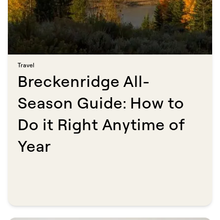
Travel​​​​‌ ‍ ​‍​‍‌‍ ‌ ​‍‌‍‍‌‌‍‌ ‌‍‍‌‌‍ ‍​‍​‍​ ‍‍​‍​‍‌ ​ ‌‍​‌‌‍ ‍‌‍‍‌‌ ‌​‌ ‍‌​‍ ‍‌‍‍‌‌‍ ​‍​‍​‍ ​​‍​‍‌‍‍​‌ ​‍‌‍‌‌‌‍‌‍​‍​‍​ ‍‍​‍​‍​‍ ‌ ​ ‌ ‌​‌ ‌‌‌‍‌​‌‍‍‌‌‍ ​‍ ‌‍‍‌‌‍ ‍‌ ‌​‌‍‌‌‌‍ ‍‌ ‌​​‍ ‌‍‌‌‌‍‌​‌‍‍‌‌ ‌​​‍ ‌‍ ‌‌‍ ‌‍‌​‌‍‌‌​ ‌‌ ​​‌ ​‍‌‍‌‌‌ ​ ‌‍‌‌‌‍ ‍‌ ‌​‌‍​‌‌ ‌​‌‍‍‌‌‍ ‌‍ ‍​ ‍ ‌‍‍‌‌‍‌​​ ‌‌‍‌‍​ ‍​‌‍​‍​ ​​​ ‌​​ ​ ​ ​‍‌‍​‍​‍ ‌‌‍​‌​ ​ ​ ​‍​ ​ ​‍ ‌​ ‌​​ ​ ‌‍‌‍​ ‌‍​‍ ‌​ ‍‌​ ‌‌​ ​‌​ ‌‍​‍ ‌​ ​​​ ‌ ‌‍​ ‌‍​ ​ ‌‍​ ‌‍‌‍‌‌‌‍‌‍​ ‍​​ ‌ ‌‍​‍‌‍‌​​ ‍ ‌ ‌​‌ ‍‌‌ ​​‌‍‌‌​ ‌‌‍​ ‌‍​‌‌ ‌​‌‍‌‌‌‍‌ ‌‍ ‌ ​‍‌ ‍‌​ ‍ ‌ ​​‌‍​‌‌ ‌​‌‍‍​​ ‌‌ ‌​‌‍‍‌‌ ‌​‌‍ ​‌‍‌‌​ ‌‍​‍‌‍​‌‌ ​ ‌‍‌‌‌‌‌‌‌ ​‍‌‍ ​​ ‌​‍‌‌​ ​‍‌​‌‍‌ ​ ‌ ‌​‌ ‌‌‌‍‌​‌‍‍‌‌‍ ​‍‌‍‌‍‍‌‌‍‌​​ ‌‌‍‌‍​ ‍​‌‍​‍​ ​​​ ‌​​ ​ ​ ​‍‌‍​‍​‍ ‌‌‍​‌​ ​ ​ ​‍​ ​ ​‍ ‌​ ‌​​ ​ ‌‍‌‍​ ‌‍​‍ ‌​ ‍‌​ ‌‌​ ​‌​ ‌‍​‍ ‌​ ​​​ ‌ ‌‍​ ‌‍​ ​ ‌‍​ ‌‍‌‍‌‌‌‍‌‍​ ‍​​ ‌ ‌‍​‍‌‍‌​​‍‌‍‌ ‌​‌ ‍‌‌ ​​‌‍‌‌​ ‌‌‍​ ‌‍​‌‌ ‌​‌‍‌‌‌‍‌ ‌‍ ‌ ​‍‌ ‍‌​‍‌‍‌ ​​‌‍​‌‌ ‌​‌‍‍​​ ‌‌ ‌​‌‍‍‌‌ ‌​‌‍ ​‌‍‌‌​‍‌‍‌ ​​‌‍‌‌‌ ​‍‌ ​ ‌ ​​‌‍‌‌‌‍​ ‌ ‌​‌‍‍‌‌ ‌‍‌‍‌‌​ ‌‌ ​​‌ ‌‌‌‍​‍‌‍ ​‌‍‍‌‌ ​ ‌‍‍​‌‍‌‌‌‍‌​​‍​‍‌ ‌
Breckenridge All-
Season Guide: How to
Do it Right Anytime of
Year ​​​​‌ ‍ ​‍​‍‌‍ ‌ ​‍‌‍‍‌‌‍‌ ‌‍‍‌‌‍ ‍​‍​‍​ ‍‍​‍​‍‌ ​ ‌‍​‌‌‍ ‍‌‍‍‌‌ ‌​‌ ‍‌​‍ ‍‌‍‍‌‌‍ ​‍​‍​‍ ​​‍​‍‌‍‍​‌ ​‍‌‍‌‌‌‍‌‍​‍​‍​ ‍‍​‍​‍​‍ ‌ ​ ‌ ‌​‌ ‌‌‌‍‌​‌‍‍‌‌‍ ​‍ ‌‍‍‌‌‍ ‍‌ ‌​‌‍‌‌‌‍ ‍‌ ‌​​‍ ‌‍‌‌‌‍‌​‌‍‍‌‌ ‌​​‍ ‌‍ ‌‌‍ ‌‍‌​‌‍‌‌​ ‌‌ ​​‌ ​‍‌‍‌‌‌ ​ ‌‍‌‌‌‍ ‍‌ ‌​‌‍​‌‌ ‌​‌‍‍‌‌‍ ‌‍ ‍​ ‍ ‌‍‍‌‌‍‌​​ ‌​ ​‌​ ​‍‌‍‌‌​ ​ ​ ​‍‌‍​‌‌‍​‌​ ‍​​‍ ‌‌‍​‍​ ‌ ‌‍​ ​ ‍​​‍ ‌​ ‌​‌‍​‌​ ‌ ​ ‌‍​‍ ‌‌‍​‍‌‍​ ​ ‌‍​ ‍​​‍ ‌​ ​​​ ‍​‌‍‌‌‌‍‌‍‌‍‌‌​ ‍​‌‍​‍​ ‍​‌‍​‌​ ‍‌​ ‍‌​ ​ ​ ‍ ‌ ‌​‌ ‍‌‌ ​​‌‍‌‌​ ‌‌ ​​‌‍ ‌ ​ ‌ ‌​​ ‍ ‌ ​​‌‍​‌‌ ‌​‌‍‍​​ ‌‌ ‌​‌‍‍‌‌ ‌​‌‍ ​‌‍‌‌​ ‌‍​‍‌‍​‌‌ ​ ‌‍‌‌‌‌‌‌‌ ​‍‌‍ ​​ ‌​‍‌‌​ ​‍‌​‌‍‌ ​ ‌ ‌​‌ ‌‌‌‍‌​‌‍‍‌‌‍ ​‍‌‍‌‍‍‌‌‍‌​​ ‌​ ​‌​ ​‍‌‍‌‌​ ​ ​ ​‍‌‍​‌‌‍​‌​ ‍​​‍ ‌‌‍​‍​ ‌ ‌‍​ ​ ‍​​‍ ‌​ ‌​‌‍​‌​ ‌ ​ ‌‍​‍ ‌‌‍​‍‌‍​ ​ ‌‍​ ‍​​‍ ‌​ ​​​ ‍​‌‍‌‌‌‍‌‍‌‍‌‌​ ‍​‌‍​‍​ ‍​‌‍​‌​ ‍‌​ ‍‌​ ​ ​‍‌‍‌ ‌​‌ ‍‌‌ ​​‌‍‌‌​ ‌‌ ​​‌‍ ‌ ​ ‌ ‌​​‍‌‍‌ ​​‌‍​‌‌ ‌​‌‍‍​​ ‌‌ ‌​‌‍‍‌‌ ‌​‌‍ ​‌‍‌‌​‍‌‍‌ ​​‌‍‌‌‌ ​‍‌ ​ ‌ ​​‌‍‌‌‌‍​ ‌ ‌​‌‍‍‌‌ ‌‍‌‍‌‌​ ‌‌ ​​‌ ‌‌‌‍​‍‌‍ ​‌‍‍‌‌ ​ ‌‍‍​‌‍‌‌‌‍‌​​‍​‍‌ ‌