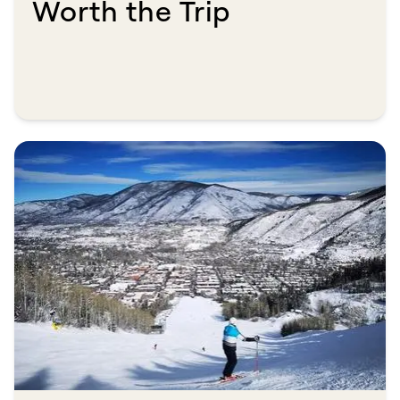
Worth the Trip​​​​‌ ‍ ​‍​‍‌‍ ‌ ​‍‌‍‍‌‌‍‌ ‌‍‍‌‌‍ ‍​‍​‍​ ‍‍​‍​‍‌ ​ ‌‍​‌‌‍ ‍‌‍‍‌‌ ‌​‌ ‍‌​‍ ‍‌‍‍‌‌‍ ​‍​‍​‍ ​​‍​‍‌‍‍​‌ ​‍‌‍‌‌‌‍‌‍​‍​‍​ ‍‍​‍​‍​‍ ‌ ​ ‌ ‌​‌ ‌‌‌‍‌​‌‍‍‌‌‍ ​‍ ‌‍‍‌‌‍ ‍‌ ‌​‌‍‌‌‌‍ ‍‌ ‌​​‍ ‌‍‌‌‌‍‌​‌‍‍‌‌ ‌​​‍ ‌‍ ‌‌‍ ‌‍‌​‌‍‌‌​ ‌‌ ​​‌ ​‍‌‍‌‌‌ ​ ‌‍‌‌‌‍ ‍‌ ‌​‌‍​‌‌ ‌​‌‍‍‌‌‍ ‌‍ ‍​ ‍ ‌‍‍‌‌‍‌​​ ‌‌‍‌‍​ ​​‌‍​ ​ ​ ‌‍‌‌​ ‍‌​ ‌‍​ ​‌​‍ ‌‌‍‌​​ ‍​​ ‌​​ ‌‌​‍ ‌​ ‌​​ ‌ ​ ​ ​ ‍​​‍ ‌‌‍​‍​ ‍‌​ ‍‌‌‍‌‌​‍ ‌​ ​‍‌‍‌​​ ‌​​ ‌​‌‍​‌​ ​‍​ ‍​‌‍​ ‌‍‌‌‌‍‌​​ ​​​ ​ ​ ‍ ‌ ‌​‌ ‍‌‌ ​​‌‍‌‌​ ‌‌ ​​‌‍ ‌ ​ ‌ ‌​​ ‍ ‌ ​​‌‍​‌‌ ‌​‌‍‍​​ ‌‌ ‌​‌‍‍‌‌ ‌​‌‍ ​‌‍‌‌​ ‌‍​‍‌‍​‌‌ ​ ‌‍‌‌‌‌‌‌‌ ​‍‌‍ ​​ ‌​‍‌‌​ ​‍‌​‌‍‌ ​ ‌ ‌​‌ ‌‌‌‍‌​‌‍‍‌‌‍ ​‍‌‍‌‍‍‌‌‍‌​​ ‌‌‍‌‍​ ​​‌‍​ ​ ​ ‌‍‌‌​ ‍‌​ ‌‍​ ​‌​‍ ‌‌‍‌​​ ‍​​ ‌​​ ‌‌​‍ ‌​ ‌​​ ‌ ​ ​ ​ ‍​​‍ ‌‌‍​‍​ ‍‌​ ‍‌‌‍‌‌​‍ ‌​ ​‍‌‍‌​​ ‌​​ ‌​‌‍​‌​ ​‍​ ‍​‌‍​ ‌‍‌‌‌‍‌​​ ​​​ ​ ​‍‌‍‌ ‌​‌ ‍‌‌ ​​‌‍‌‌​ ‌‌ ​​‌‍ ‌ ​ ‌ ‌​​‍‌‍‌ ​​‌‍​‌‌ ‌​‌‍‍​​ ‌‌ ‌​‌‍‍‌‌ ‌​‌‍ ​‌‍‌‌​‍‌‍‌ ​​‌‍‌‌‌ ​‍‌ ​ ‌ ​​‌‍‌‌‌‍​ ‌ ‌​‌‍‍‌‌ ‌‍‌‍‌‌​ ‌‌ ​​‌ ‌‌‌‍​‍‌‍ ​‌‍‍‌‌ ​ ‌‍‍​‌‍‌‌‌‍‌​​‍​‍‌ ‌